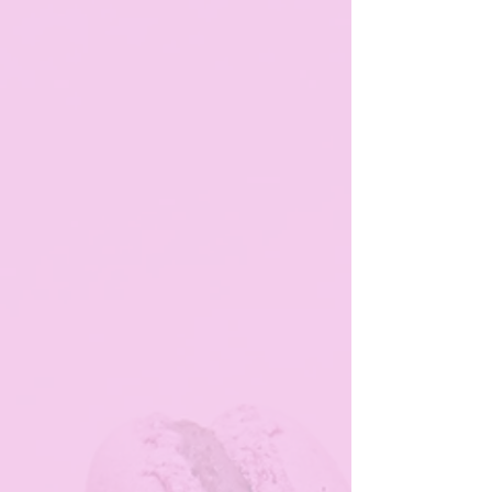
Tienda
/
MACARON & CHOCOLAT
Encuentra algunas ideas de regalos como Macarones.
Tenemos 2 tipos de cajas que son ideales para regalar.
Ordenar por
Filtros
Borrar todos
Filtros
Borrar todos
Mostrar objeto
Mostrar objeto