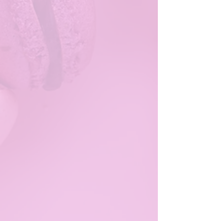
TRUFAS DE CHOCOLATE
TRUFAS DE CHOCOLATE
$226.85
Mi cuenta
Seguimiento de pedidos
Cesta
Mostrar precios en:
MXN